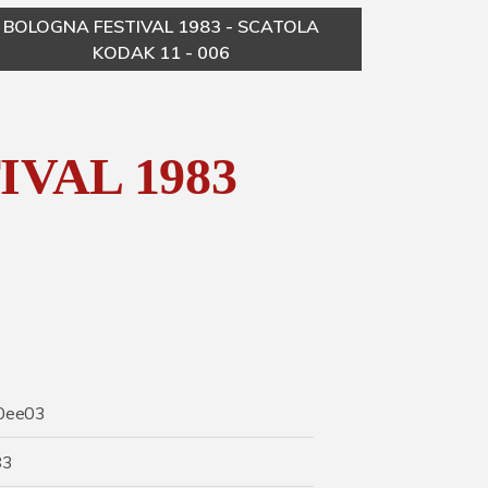
BOLOGNA FESTIVAL 1983 - SCATOLA
B
KODAK 11 - 006
VAL 1983
0ee03
83