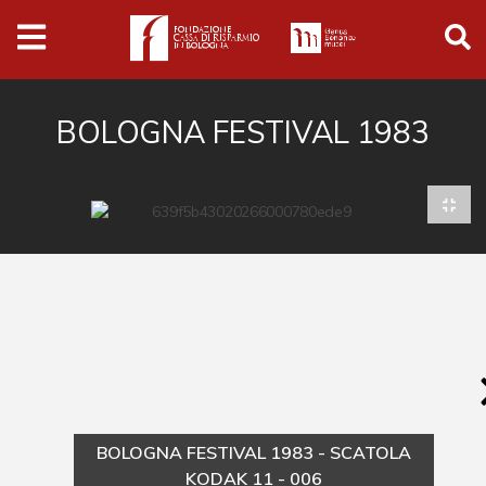
Archivio
Ferrari
Archivio Digitale
BOLOGNA FESTIVAL 1983
Cronaca e società
Politica
Arte e cultura
Musica cinema e spettacolo
Religione
Sport
Università
BOLOGNA FESTIVAL 1983 - SCATOLA
Vedute e città
KODAK 11 - 006