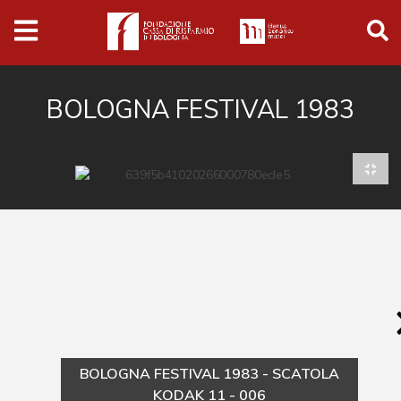
Archivio
Ferrari
Archivio Digitale
BOLOGNA FESTIVAL 1983
Cronaca e società
Politica
Arte e cultura
Musica cinema e spettacolo
Religione
Sport
Università
BOLOGNA FESTIVAL 1983 - SCATOLA
Vedute e città
KODAK 11 - 006