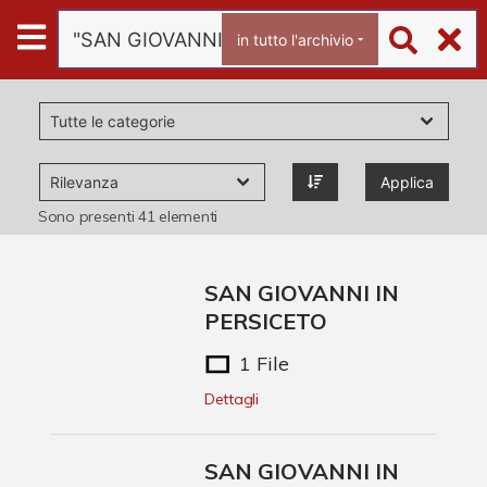
Archivio
in tutto l'archivio
Ferrari
Archivio Digitale
Applica
Chi è Paolo Ferrari
Sono presenti
41
elementi
Contattaci
SAN GIOVANNI IN
PERSICETO
1 File
Dettagli
SAN GIOVANNI IN