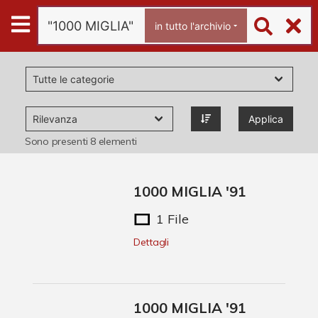
Archivio
in tutto l'archivio
Ferrari
Archivio Digitale
Applica
Chi è Paolo Ferrari
Sono presenti
8
elementi
Contattaci
1000 MIGLIA '91
1 File
Dettagli
1000 MIGLIA '91