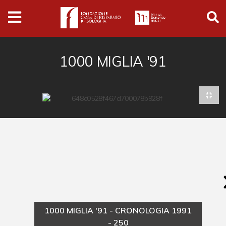
Archivio
Ferrari
Archivio Digitale
1000 MIGLIA '91
Cronaca e società
Politica
Arte e cultura
Musica cinema e spettacolo
Religione
Sport
Università
1000 MIGLIA '91 - CRONOLOGIA 1991
Vedute e città
- 250