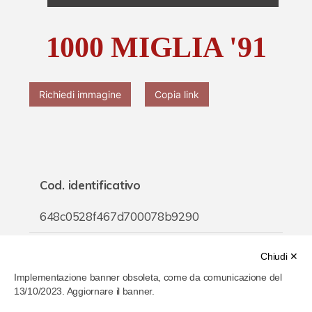
Chi è Paolo Ferrari
1000 MIGLIA '91
Contattaci
Richiedi immagine
Copia link
Cod. identificativo
648c0528f467d700078b9290
Titolo
Chiudi ✕
Implementazione banner obsoleta, come da comunicazione del
1000 MIGLIA '91
13/10/2023. Aggiornare il banner.
Inventario