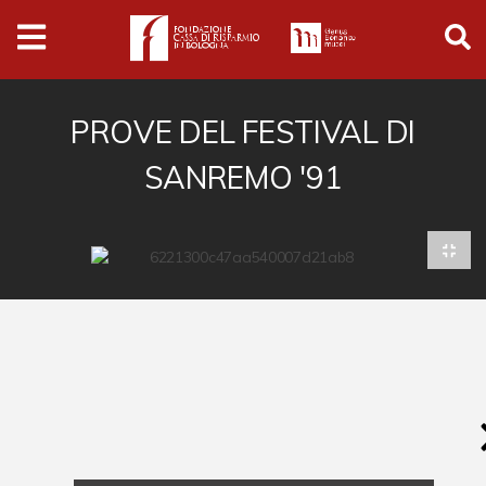
Archivio
Ferrari
Archivio Digitale
PROVE DEL FESTIVAL DI
SANREMO '91
Cronaca e società
Politica
Arte e cultura
Musica cinema e spettacolo
Religione
Sport
Università
Vedute e città