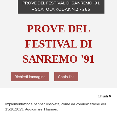
PROVE DEL FESTIVAL DI SANREMO '91
- SCATOLA KODAK N.2 - 286
Chi è Paolo Ferrari
PROVE DEL
Contattaci
FESTIVAL DI
SANREMO '91
Richiedi immagine
Copia link
Chiudi ✕
Implementazione banner obsoleta, come da comunicazione del
13/10/2023. Aggiornare il banner.
Cod. identificativo