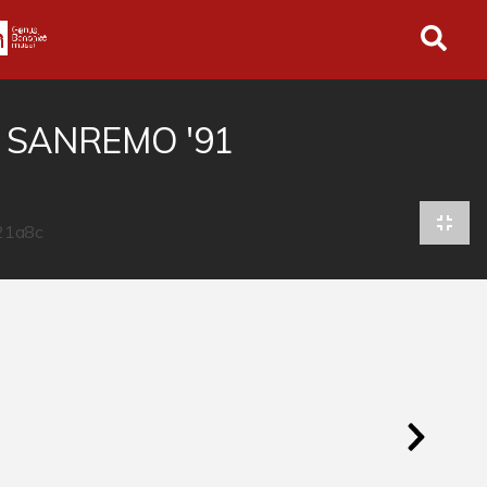
in tutto l'archivio
I SANREMO '91