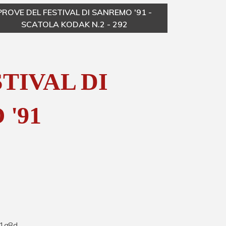
PROVE DEL FESTIVAL DI SANREMO '91 -
PR
SCATOLA KODAK N.2 - 292
TIVAL DI
'91
1a8d