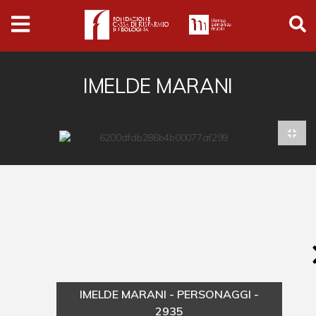
Archivio
Ferrari
Archivio Digitale
IMELDE MARANI
Cronaca e società
Politica
Arte e cultura
Musica cinema e spettacolo
Religione
Sport
Università
IMELDE MARANI - PERSONAGGI -
Vedute e città
2935