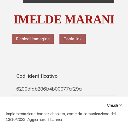
Chi è Paolo Ferrari
IMELDE MARANI
Contattaci
Richiedi immagine
Copia link
Cod. identificativo
6200dfdb286b4b00077af29a
Titolo
Chiudi ✕
Implementazione banner obsoleta, come da comunicazione del
IMELDE MARANI
13/10/2023. Aggiornare il banner.
Inventario