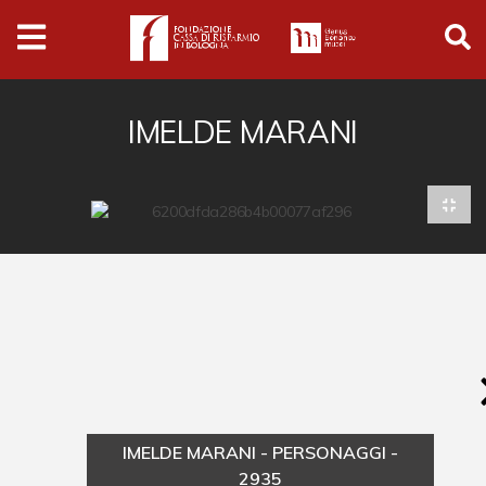
Archivio
Ferrari
Archivio Digitale
IMELDE MARANI
Cronaca e società
Politica
Arte e cultura
Musica cinema e spettacolo
Religione
Sport
Università
IMELDE MARANI - PERSONAGGI -
Vedute e città
2935