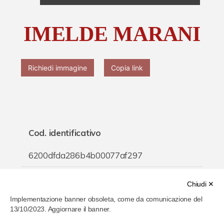
Chi è Paolo Ferrari
IMELDE MARANI
Contattaci
Richiedi immagine
Copia link
Cod. identificativo
6200dfda286b4b00077af297
Titolo
Chiudi ✕
Implementazione banner obsoleta, come da comunicazione del
IMELDE MARANI
13/10/2023. Aggiornare il banner.
Inventario