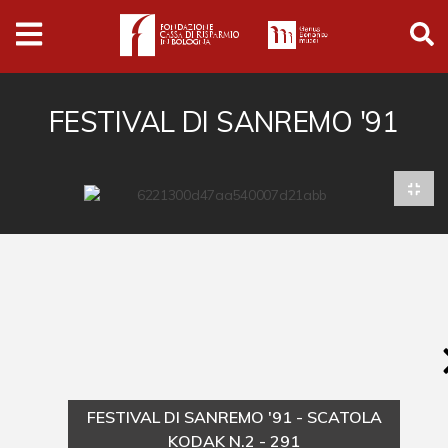
Archivio
Ferrari
Archivio Digitale
FESTIVAL DI SANREMO '91
Cronaca e società
Politica
Arte e cultura
Musica cinema e spettacolo
Religione
Sport
Università
FESTIVAL DI SANREMO '91 - SCATOLA
Vedute e città
KODAK N.2 - 291