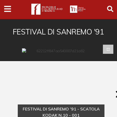
Archivio
Ferrari
Archivio Digitale
FESTIVAL DI SANREMO '91
Cronaca e società
Politica
Arte e cultura
Musica cinema e spettacolo
Religione
Sport
Università
FESTIVAL DI SANREMO '91 - SCATOLA
Vedute e città
KODAK N.10 - 001