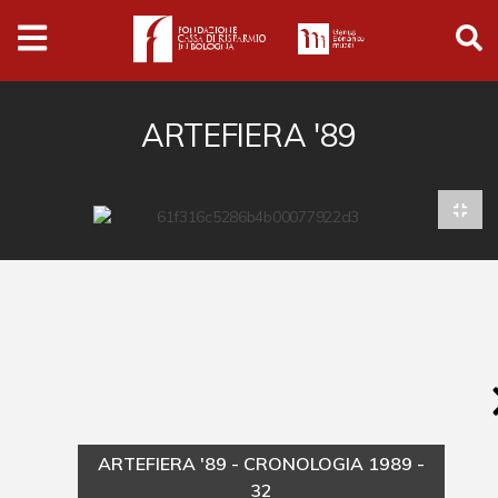
Archivio
Ferrari
Archivio Digitale
ARTEFIERA '89
Cronaca e società
Politica
Arte e cultura
Musica cinema e spettacolo
Religione
Sport
Università
ARTEFIERA '89 - CRONOLOGIA 1989 -
Vedute e città
32