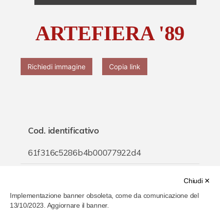
Chi è Paolo Ferrari
ARTEFIERA '89
Contattaci
Richiedi immagine
Copia link
Cod. identificativo
61f316c5286b4b00077922d4
Titolo
Chiudi ✕
Implementazione banner obsoleta, come da comunicazione del
ARTEFIERA '89
13/10/2023. Aggiornare il banner.
Inventario