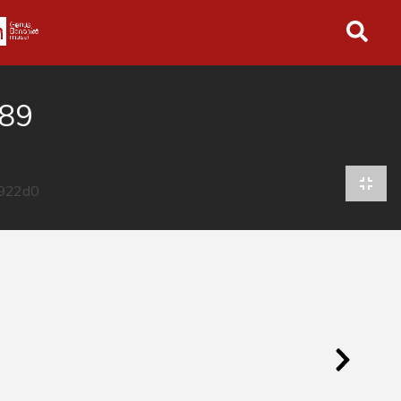
in tutto l'archivio
'89