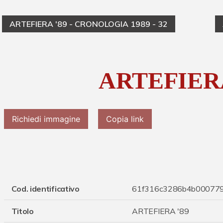
ARTEFIERA '89 - CRONOLOGIA 1989 - 32
ARTEFIERA
Richiedi immagine
Copia link
Cod. identificativo
61f316c3286b4b00077
Titolo
ARTEFIERA '89