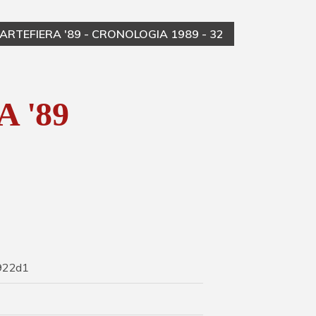
ARTEFIERA '89 - CRONOLOGIA 1989 - 32
AR
 '89
922d1