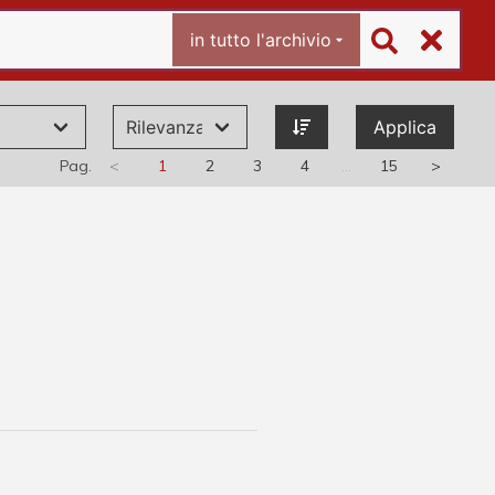
in tutto l'archivio
Applica
Pag.
<
1
2
3
4
…
15
>