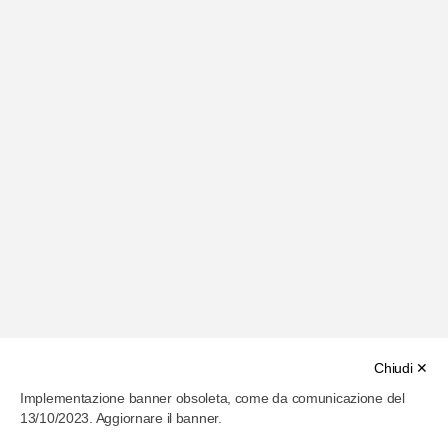
Chiudi ✕
©
2026
Archivio Ferrari è un progetto di Genus Bononiae -
Implementazione banner obsoleta, come da comunicazione del
Musei della città di Bologna
|
area riservata
13/10/2023. Aggiornare il banner.