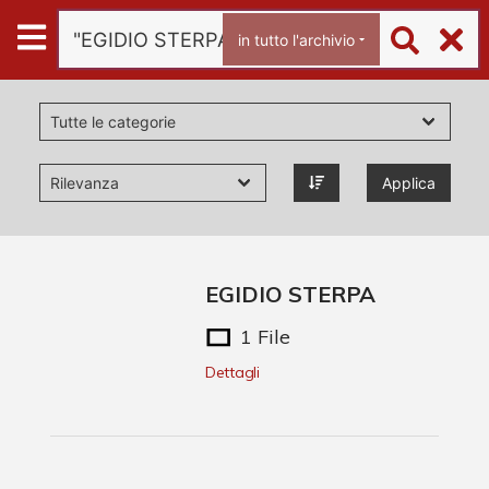
Archivio
in tutto l'archivio
Ferrari
Archivio Digitale
Applica
Chi è Paolo Ferrari
Contattaci
EGIDIO STERPA
1 File
Dettagli