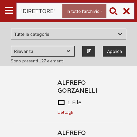
Archivio
in tutto l'archivio
Ferrari
Archivio Digitale
Applica
Chi è Paolo Ferrari
Sono presenti
127
elementi
Contattaci
ALFREFO
GORZANELLI
1 File
Dettagli
ALFREFO