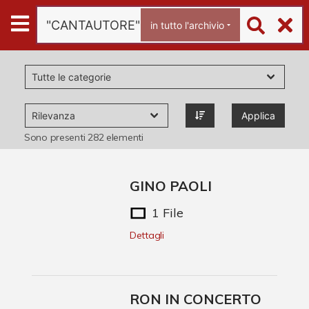
Archivio
in tutto l'archivio
Ferrari
Archivio Digitale
Applica
Chi è Paolo Ferrari
Sono presenti
282
elementi
Contattaci
GINO PAOLI
1 File
Dettagli
RON IN CONCERTO