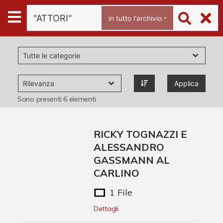
Archivio
in tutto l'archivio
Ferrari
Archivio Digitale
Applica
Chi è Paolo Ferrari
Sono presenti
6
elementi
Contattaci
RICKY TOGNAZZI E
ALESSANDRO
GASSMANN AL
CARLINO
1 File
Dettagli