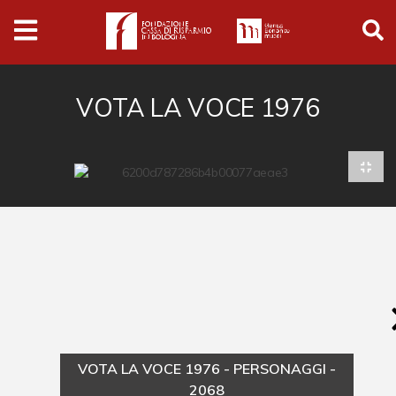
Archivio
Ferrari
Archivio Digitale
VOTA LA VOCE 1976
Cronaca e società
Politica
Arte e cultura
Musica cinema e spettacolo
Religione
Sport
Università
VOTA LA VOCE 1976 - PERSONAGGI -
Vedute e città
2068