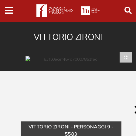
Archivio
Ferrari
Archivio Digitale
VITTORIO ZIRONI
Cronaca e società
Politica
Arte e cultura
Musica cinema e spettacolo
Religione
Sport
Università
VITTORIO ZIRONI - PERSONAGGI 9 -
Vedute e città
5583