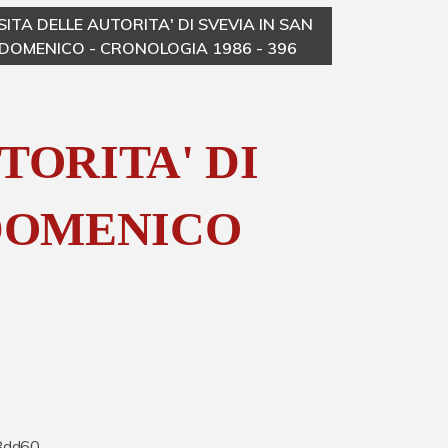
SITA DELLE AUTORITA' DI SVEVIA IN SAN
VISI
DOMENICO - CRONOLOGIA 1986 - 396
DO
TORITA' DI
 DOMENICO
8dd60