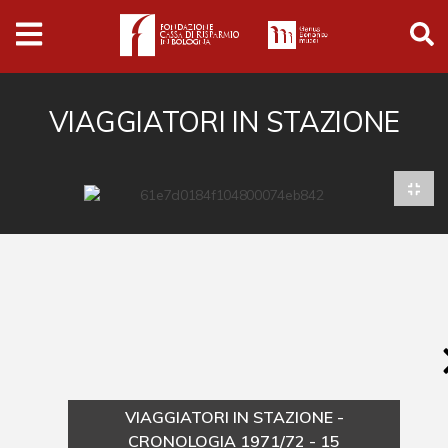
Archivio
Ferrari
Archivio Digitale
VIAGGIATORI IN STAZIONE
Cronaca e società
Politica
Arte e cultura
Musica cinema e spettacolo
Religione
Sport
Università
VIAGGIATORI IN STAZIONE -
Vedute e città
CRONOLOGIA 1971/72 - 15