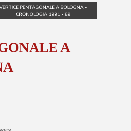
VERTICE PENTAGONALE A BOLOGNA -
VE
CRONOLOGIA 1991 - 89
GONALE A
NA
986f8