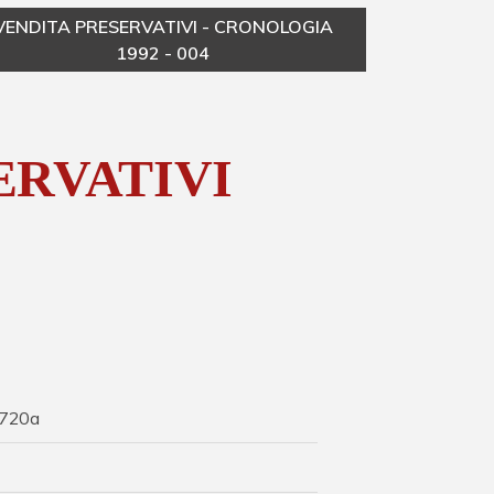
VENDITA PRESERVATIVI - CRONOLOGIA
VE
1992 - 004
ERVATIVI
720a
I