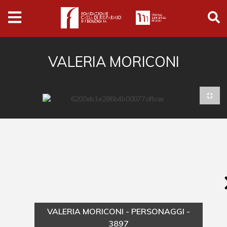
Archivio
Ferrari
Archivio Digitale
VALERIA MORICONI
Cronaca e società
Politica
Arte e cultura
Musica cinema e spettacolo
Religione
Sport
Università
VALERIA MORICONI - PERSONAGGI -
Vedute e città
3897