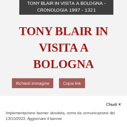
TONY BLAIR IN VISITA A BOLOGNA -
CRONOLOGIA 1997 - 1321
Chi è Paolo Ferrari
TONY BLAIR IN
Contattaci
VISITA A
BOLOGNA
Richiedi immagine
Copia link
Chiudi ✕
Implementazione banner obsoleta, come da comunicazione del
13/10/2023. Aggiornare il banner.
Cod. identificativo