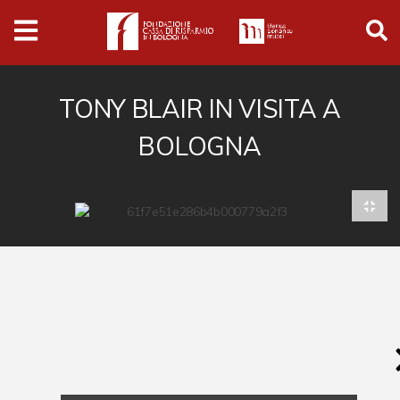
Archivio
Ferrari
Archivio Digitale
TONY BLAIR IN VISITA A
BOLOGNA
Cronaca e società
Politica
Arte e cultura
Musica cinema e spettacolo
Religione
Sport
Università
Vedute e città