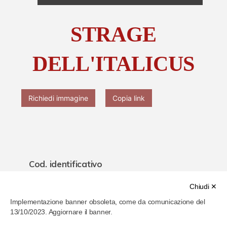
Chi è Paolo Ferrari
STRAGE
Contattaci
DELL'ITALICUS
Richiedi immagine
Copia link
Cod. identificativo
61f9a880286b4b000779f2cf
Chiudi ✕
Implementazione banner obsoleta, come da comunicazione del
Titolo
13/10/2023. Aggiornare il banner.