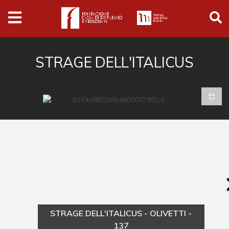
Archivio
Ferrari
Archivio Digitale
STRAGE DELL'ITALICUS
Cronaca e società
Politica
Arte e cultura
Musica cinema e spettacolo
Religione
Sport
Università
STRAGE DELL'ITALICUS - OLIVETTI -
Vedute e città
137