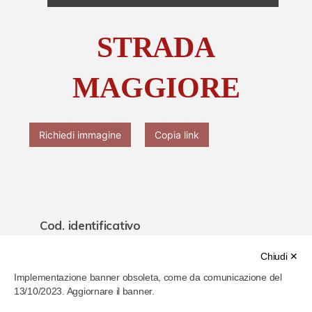
Chi è Paolo Ferrari
STRADA
Contattaci
MAGGIORE
Richiedi immagine
Copia link
Cod. identificativo
61eaeed9286b4b0007787fcc
Chiudi ✕
Implementazione banner obsoleta, come da comunicazione del
Titolo
13/10/2023. Aggiornare il banner.