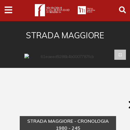
Archivio
Ferrari
Archivio Digitale
STRADA MAGGIORE
Cronaca e società
Politica
Arte e cultura
Musica cinema e spettacolo
Religione
Sport
Università
STRADA MAGGIORE - CRONOLOGIA
Vedute e città
1980 - 245