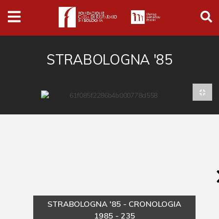
Archivio
Ferrari
Archivio Digitale
STRABOLOGNA '85
Cronaca e società
Politica
Arte e cultura
Musica cinema e spettacolo
Religione
Sport
Università
STRABOLOGNA '85 - CRONOLOGIA
Vedute e città
1985 - 235