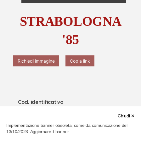
Chi è Paolo Ferrari
STRABOLOGNA
Contattaci
'85
Richiedi immagine
Copia link
Cod. identificativo
61f085f2286b4b000778d559
Chiudi ✕
Implementazione banner obsoleta, come da comunicazione del
Titolo
13/10/2023. Aggiornare il banner.