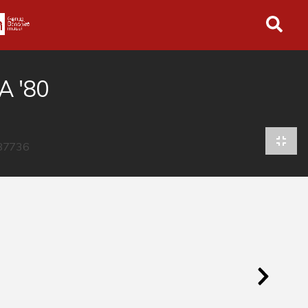
in tutto l'archivio
 '80