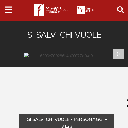
Archivio
Ferrari
Archivio Digitale
SI SALVI CHI VUOLE
Cronaca e società
Politica
Arte e cultura
Musica cinema e spettacolo
Religione
Sport
Università
SI SALVI CHI VUOLE - PERSONAGGI -
Vedute e città
3123