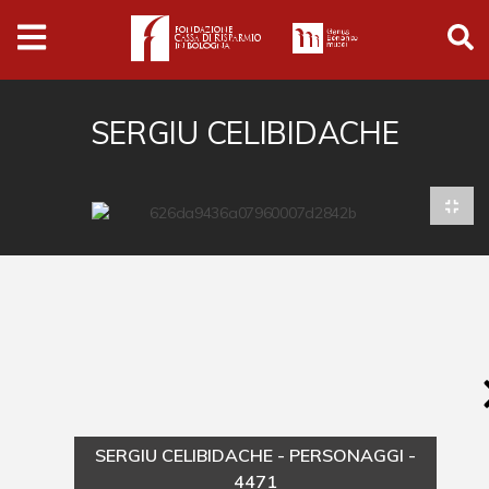
Archivio
Ferrari
Archivio Digitale
SERGIU CELIBIDACHE
Cronaca e società
Politica
Arte e cultura
Musica cinema e spettacolo
Religione
Sport
Università
SERGIU CELIBIDACHE - PERSONAGGI -
Vedute e città
4471