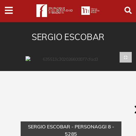
Archivio
Ferrari
Archivio Digitale
SERGIO ESCOBAR
Cronaca e società
Politica
Arte e cultura
Musica cinema e spettacolo
Religione
Sport
Università
SERGIO ESCOBAR - PERSONAGGI 8 -
Vedute e città
5285