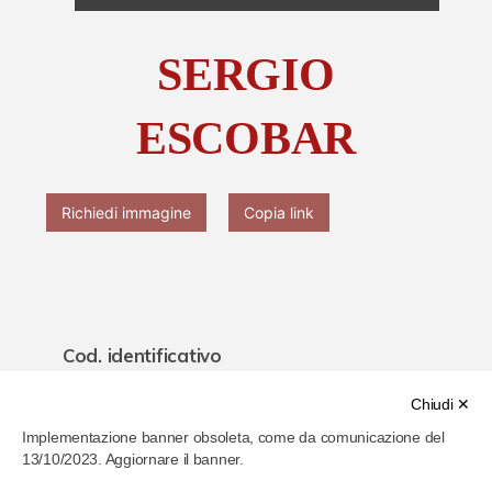
Chi è Paolo Ferrari
SERGIO
Contattaci
ESCOBAR
Richiedi immagine
Copia link
Cod. identificativo
635513c302026600077cfad4
Chiudi ✕
Implementazione banner obsoleta, come da comunicazione del
Titolo
13/10/2023. Aggiornare il banner.