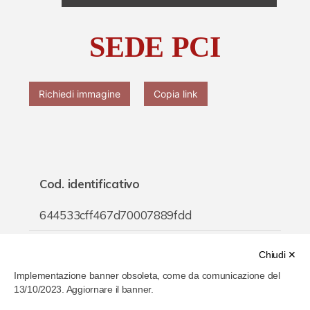
Chi è Paolo Ferrari
SEDE PCI
Contattaci
Richiedi immagine
Copia link
Cod. identificativo
644533cff467d70007889fdd
Titolo
Chiudi ✕
Implementazione banner obsoleta, come da comunicazione del
SEDE PCI
13/10/2023. Aggiornare il banner.
Inventario