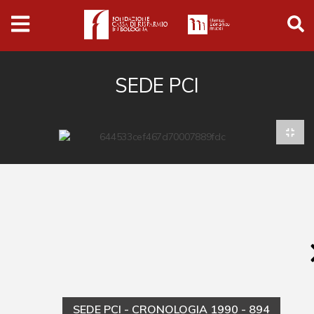
Archivio
Ferrari
Archivio Digitale
SEDE PCI
Cronaca e società
Politica
Arte e cultura
Musica cinema e spettacolo
Religione
Sport
Università
Vedute e città
SEDE PCI - CRONOLOGIA 1990 - 894