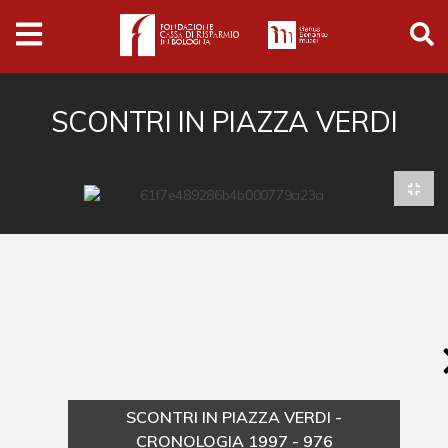
Archivio
Ferrari
Archivio Digitale
SCONTRI IN PIAZZA VERDI
Cronaca e società
Politica
Arte e cultura
Musica cinema e spettacolo
Religione
Sport
Università
SCONTRI IN PIAZZA VERDI -
Vedute e città
CRONOLOGIA 1997 - 976