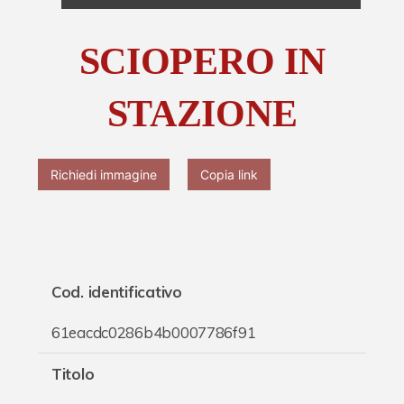
Chi è Paolo Ferrari
SCIOPERO IN
Contattaci
STAZIONE
Richiedi immagine
Copia link
Cod. identificativo
61eacdc0286b4b0007786f91
Titolo