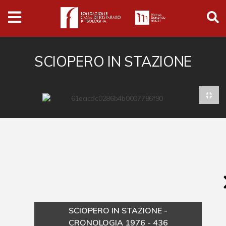
Archivio
Ferrari
Archivio Digitale
SCIOPERO IN STAZIONE
Cronaca e società
Politica
Arte e cultura
Musica cinema e spettacolo
Religione
Sport
Università
SCIOPERO IN STAZIONE -
Vedute e città
CRONOLOGIA 1976 - 436