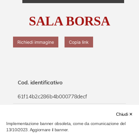
Chi è Paolo Ferrari
SALA BORSA
Contattaci
Richiedi immagine
Copia link
Cod. identificativo
61f14b2c286b4b000778decf
Titolo
Chiudi ✕
Implementazione banner obsoleta, come da comunicazione del
SALA BORSA
13/10/2023. Aggiornare il banner.
Inventario