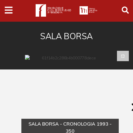
Archivio
Ferrari
Archivio Digitale
SALA BORSA
Cronaca e società
Politica
Arte e cultura
Musica cinema e spettacolo
Religione
Sport
Università
SALA BORSA - CRONOLOGIA 1993 -
Vedute e città
350