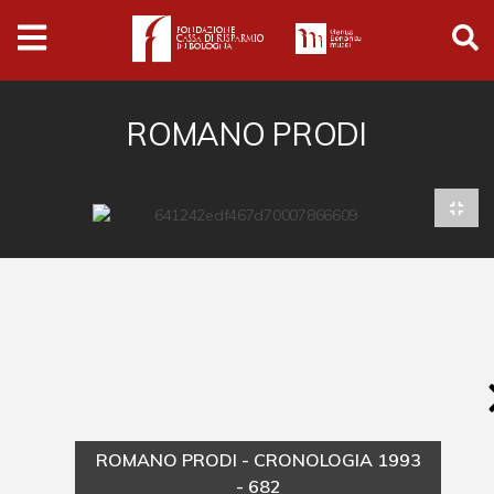
Archivio
Ferrari
Archivio Digitale
ROMANO PRODI
Cronaca e società
Politica
Arte e cultura
Musica cinema e spettacolo
Religione
Sport
Università
ROMANO PRODI - CRONOLOGIA 1993
Vedute e città
- 682