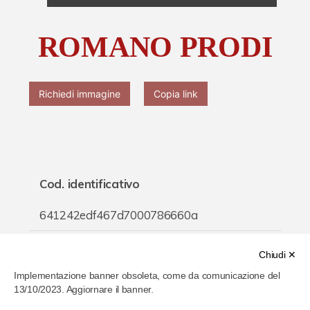
Chi è Paolo Ferrari
ROMANO PRODI
Contattaci
Richiedi immagine
Copia link
Cod. identificativo
641242edf467d7000786660a
Titolo
Chiudi ✕
Implementazione banner obsoleta, come da comunicazione del
ROMANO PRODI
13/10/2023. Aggiornare il banner.
Inventario