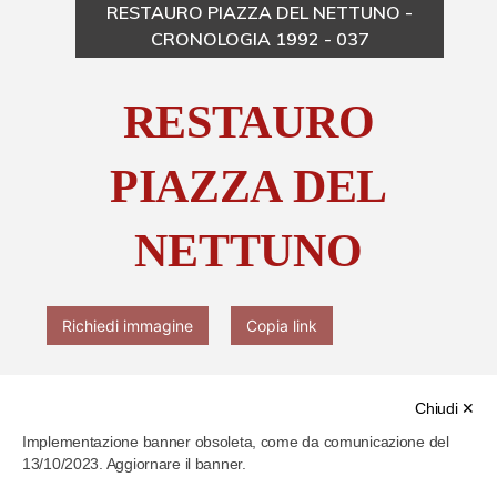
RESTAURO PIAZZA DEL NETTUNO -
CRONOLOGIA 1992 - 037
Chi è Paolo Ferrari
RESTAURO
Contattaci
PIAZZA DEL
NETTUNO
Richiedi immagine
Copia link
Chiudi ✕
Implementazione banner obsoleta, come da comunicazione del
13/10/2023. Aggiornare il banner.
Cod. identificativo