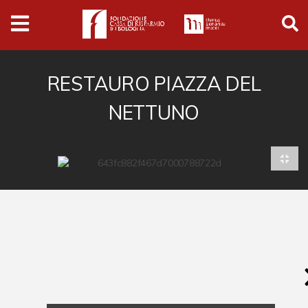
Archivio
Ferrari
Archivio Digitale
RESTAURO PIAZZA DEL
NETTUNO
Cronaca e società
Politica
Arte e cultura
Musica cinema e spettacolo
Religione
Sport
Università
Vedute e città