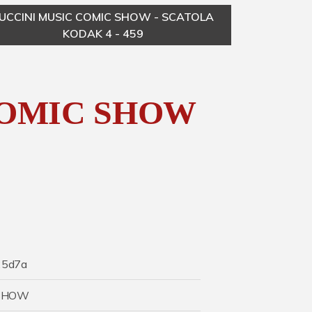
UCCINI MUSIC COMIC SHOW - SCATOLA
PUC
KODAK 4 - 459
COMIC SHOW
25d7a
 SHOW