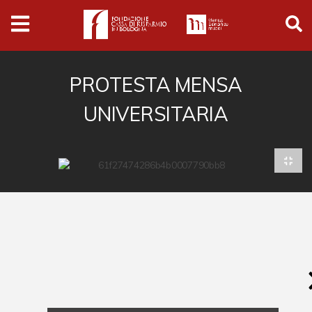
Archivio
Ferrari
Archivio Digitale
PROTESTA MENSA
UNIVERSITARIA
Cronaca e società
Politica
Arte e cultura
Musica cinema e spettacolo
Religione
Sport
Università
Vedute e città