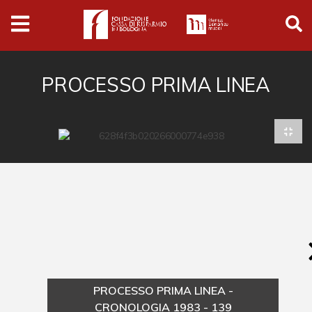
Archivio
Ferrari
Archivio Digitale
PROCESSO PRIMA LINEA
Cronaca e società
Politica
Arte e cultura
Musica cinema e spettacolo
Religione
Sport
Università
PROCESSO PRIMA LINEA -
Vedute e città
CRONOLOGIA 1983 - 139