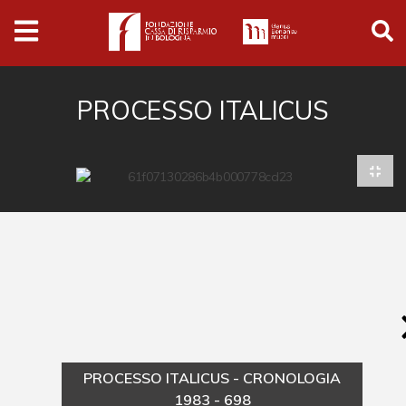
Archivio
Ferrari
Archivio Digitale
PROCESSO ITALICUS
Cronaca e società
Politica
Arte e cultura
Musica cinema e spettacolo
Religione
Sport
Università
PROCESSO ITALICUS - CRONOLOGIA
Vedute e città
1983 - 698