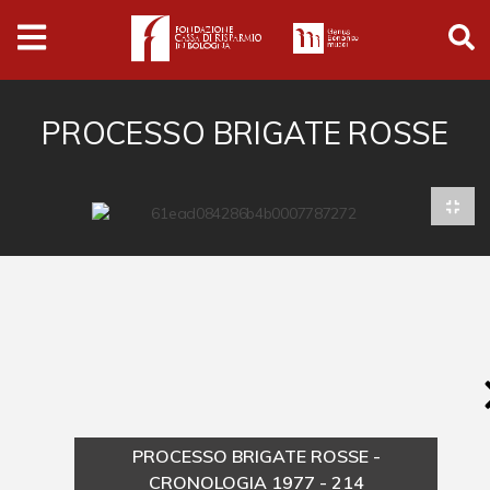
Archivio
Ferrari
Archivio Digitale
PROCESSO BRIGATE ROSSE
Cronaca e società
Politica
Arte e cultura
Musica cinema e spettacolo
Religione
Sport
Università
PROCESSO BRIGATE ROSSE -
Vedute e città
CRONOLOGIA 1977 - 214