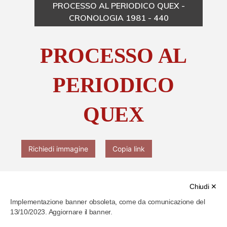
PROCESSO AL PERIODICO QUEX -
CRONOLOGIA 1981 - 440
Chi è Paolo Ferrari
PROCESSO AL
Contattaci
PERIODICO
QUEX
Richiedi immagine
Copia link
Chiudi ✕
Implementazione banner obsoleta, come da comunicazione del
13/10/2023. Aggiornare il banner.
Cod. identificativo