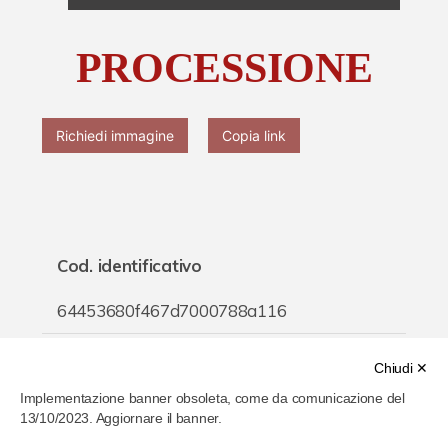
Chi è Paolo Ferrari
PROCESSIONE
Contattaci
Richiedi immagine
Copia link
Cod. identificativo
64453680f467d7000788a116
Titolo
Chiudi ✕
Implementazione banner obsoleta, come da comunicazione del
PROCESSIONE
13/10/2023. Aggiornare il banner.
Inventario