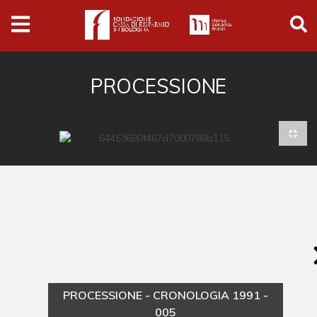
Archivio
Ferrari
Archivio Digitale
PROCESSIONE
Cronaca e società
Politica
Arte e cultura
Musica cinema e spettacolo
Religione
Sport
Università
PROCESSIONE - CRONOLOGIA 1991 -
Vedute e città
005