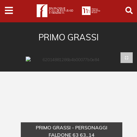
Archivio
Ferrari
Archivio Digitale
PRIMO GRASSI
Cronaca e società
Politica
Arte e cultura
Musica cinema e spettacolo
Religione
Sport
Università
PRIMO GRASSI - PERSONAGGI
Vedute e città
FALDONE 63 63_14