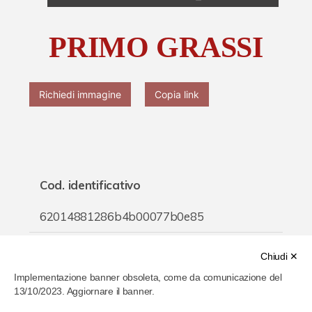
Chi è Paolo Ferrari
PRIMO GRASSI
Contattaci
Richiedi immagine
Copia link
Cod. identificativo
62014881286b4b00077b0e85
Titolo
Chiudi ✕
Implementazione banner obsoleta, come da comunicazione del
PRIMO GRASSI
13/10/2023. Aggiornare il banner.
Inventario