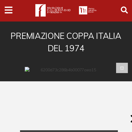
Archivio
Ferrari
Archivio Digitale
PREMIAZIONE COPPA ITALIA
DEL 1974
Cronaca e società
Politica
Arte e cultura
Musica cinema e spettacolo
Religione
Sport
Università
Vedute e città