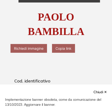
Chi è Paolo Ferrari
PAOLO
Contattaci
BAMBILLA
Richiedi immagine
Copia link
Cod. identificativo
61fb02c9286b4b00077a1ece
Chiudi ✕
Implementazione banner obsoleta, come da comunicazione del
Titolo
13/10/2023. Aggiornare il banner.