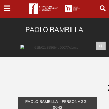
Archivio
Ferrari
Archivio Digitale
PAOLO BAMBILLA
Cronaca e società
Politica
Arte e cultura
Musica cinema e spettacolo
Religione
Sport
Università
PAOLO BAMBILLA - PERSONAGGI -
Vedute e città
0042